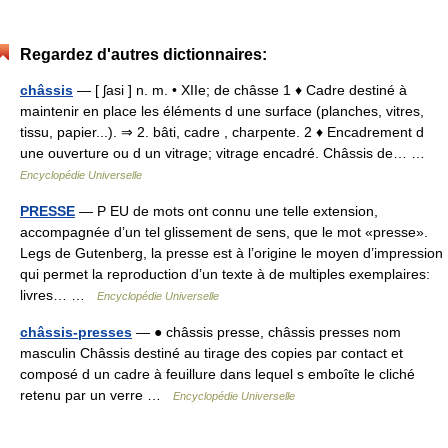
Regardez d'autres dictionnaires:
châssis
— [ ʃasi ] n. m. • XIIe; de châsse 1 ♦ Cadre destiné à
maintenir en place les éléments d une surface (planches, vitres,
tissu, papier...). ⇒ 2. bâti, cadre , charpente. 2 ♦ Encadrement d
une ouverture ou d un vitrage; vitrage encadré. Châssis de… …
Encyclopédie Universelle
PRESSE
— P EU de mots ont connu une telle extension,
accompagnée d’un tel glissement de sens, que le mot «presse».
Legs de Gutenberg, la presse est à l’origine le moyen d’impression
qui permet la reproduction d’un texte à de multiples exemplaires:
livres… …
Encyclopédie Universelle
châssis-presses
— ● châssis presse, châssis presses nom
masculin Châssis destiné au tirage des copies par contact et
composé d un cadre à feuillure dans lequel s emboîte le cliché
retenu par un verre …
Encyclopédie Universelle