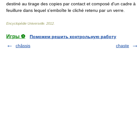
destiné au tirage des copies par contact et composé d'un cadre à
feuillure dans lequel s'emboîte le cliché retenu par un verre.
Encyclopédie Universelle
.
2012
.
Игры ⚽
Поможем решить контрольную работу
châssis
chaste