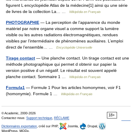
figurent L encyclopédie Atlas de la médecine[1] ainsi qu une série
de livres de la collection La… …
Wikipédia en Français
PHOTOGRAPHIE
— La perception de l’apparence du monde
matériel par notre organe visuel a comme support la lumière
visible ou les autres radiations électromagnétiques, rendues
visibles par l’intermédiaire de phénomènes auxiliaires. L’emploi
direct de l’ensemble… …
Encyclopédie Universelle
Tirage contact
— Une planche contact. Un tirage contact est une
méthode photographique qui permet d obtenir sur papier la
version positive d un négatif. Le résultat est souvent appelé
planche contact. Sommaire 1 …
Wikipédia en Français
Formula1
— Formule 1 Pour les articles homonymes, voir F1
(homonymie). Formule 1 …
Wikipédia en Français
© Academic, 2000-2026
18+
Contactez-nous:
Support technique
,
RÉCLAME
Dictionnaires exportation
, créé sur PHP,
Joomla,
Drupal,
WordPress, MODx.