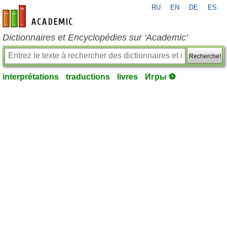
RU
EN
DE
ES
fr-academic.com
Dictionnaires et Encyclopédies sur 'Academic'
Recherche!
interprétations
traductions
livres
Игры ⚽