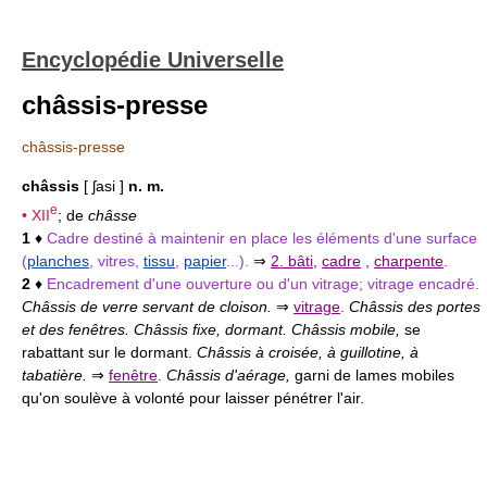
Encyclopédie Universelle
châssis-presse
châssis-presse
châssis
[ ʃasi ]
n. m.
e
•
XII
; de
châsse
1
♦
Cadre destiné à maintenir en place les éléments d'une surface
(
planches
, vitres,
tissu
,
papier
...).
⇒
2. bâti
,
cadre
,
charpente
.
2
♦
Encadrement d'une ouverture ou d'un vitrage; vitrage encadré.
Châssis de verre servant de cloison.
⇒
vitrage
.
Châssis des portes
et des fenêtres. Châssis fixe, dormant. Châssis mobile,
se
rabattant sur le dormant.
Châssis à croisée, à guillotine, à
tabatière.
⇒
fenêtre
.
Châssis d'aérage,
garni de lames mobiles
qu'on soulève à volonté pour laisser pénétrer l'air.